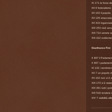
XI 171 la forza de
XII 6 federalismo 
XII 102 il popolo,
XII 126 smaccata 
XII 310 ingannare
XIII 253 cioè sen
XIII 714 verrete 
XIII 422 evidente
Gianfranco Fini:
X 667 il Parlament
X 667 i parlamenta
XI 132 i sentiment
XII 7 un popolo 
XII 102 non vi è 
XIII 173 vi è stat
XIII 361 tutti i p
XIII 518 rendere 
XIV 7 visibilità a