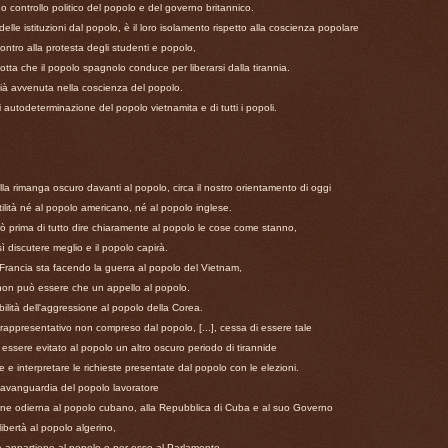
eno controllo politico del popolo e del governo britannico.
 delle istituzioni dal popolo, è il loro isolamento rispetto alla coscienza popolare
ontro alla protesta degli studenti e popolo,
lotta che il popolo spagnolo conduce per liberarsi dalla tirannia.
ià avvenuta nella coscienza del popolo.
di autodeterminazione del popolo vietnamita e di tutti i popoli.
lla rimanga oscuro davanti al popolo, circa il nostro orientamento di oggi
ilità né al popolo americano, né al popolo inglese.
ò prima di tutto dire chiaramente al popolo le cose come stanno,
 discutere meglio e il popolo capirà.
 Francia sta facendo la guerra al popolo del Vietnam,
non può essere che un appello al popolo.
ilità dell'aggressione al popolo della Corea.
rappresentativo non compreso dal popolo, [...], cessa di essere tale
essere evitato al popolo un altro oscuro periodo di tirannide
 e interpretare le richieste presentate dal popolo con le elezioni.
di avanguardia del popolo lavoratore
ione odierna al popolo cubano, alla Repubblica di Cuba e al suo Governo
libertà al popolo algerino,
à appartiene al popolo e per esso al Parlamento.