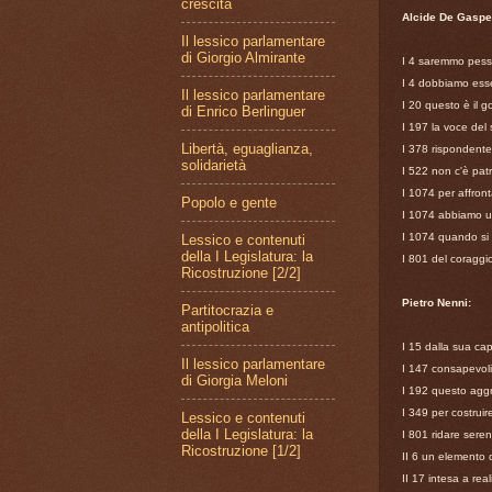
crescita
Alcide De Gaspe
Il lessico parlamentare
di Giorgio Almirante
I 4 saremmo pessim
I 4 dobbiamo esse
Il lessico parlamentare
I 20 questo è il 
di Enrico Berlinguer
I 197 la voce del 
Libertà, eguaglianza,
I 378 rispondente 
solidarietà
I 522 non c'è patr
I 1074 per affront
Popolo e gente
I 1074 abbiamo una
I 1074 quando si f
Lessico e contenuti
della I Legislatura: la
I 801 del coraggi
Ricostruzione [2/2]
Pietro Nenni:
Partitocrazia e
antipolitica
I 15 dalla sua ca
Il lessico parlamentare
I 147 consapevoli
di Giorgia Meloni
I 192 questo aggr
I 349 per costruir
Lessico e contenuti
della I Legislatura: la
I 801 ridare seren
Ricostruzione [1/2]
II 6 un elemento 
II 17 intesa a re