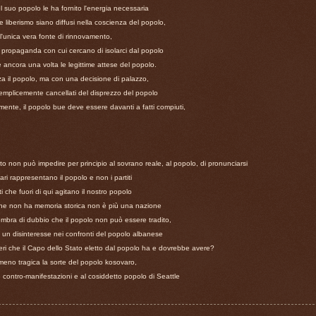
l suo popolo le ha fornito l'energia necessaria
e liberismo siano diffusi nella coscienza del popolo,
 l'unica vera fonte di rinnovamento,
propaganda con cui cercano di isolarci dal popolo
 ancora una volta le legittime attese del popolo.
za il popolo, ma con una decisione di palazzo,
semplicemente cancellati del disprezzo del popolo
mente, il popolo bue deve essere davanti a fatti compiuti,
o non può impedire per principio al sovrano reale, al popolo, di pronunciarsi
ri rappresentano il popolo e non i partiti
i che fuori di qui agitano il nostro popolo
che non ha memoria storica non è più una nazione
ombra di dubbio che il popolo non può essere tradito,
o un disinteresse nei confronti del popolo albanese
oteri che il Capo dello Stato eletto dal popolo ha e dovrebbe avere?
meno tragica la sorte del popolo kosovaro,
lle contro-manifestazioni e al cosiddetto popolo di Seattle