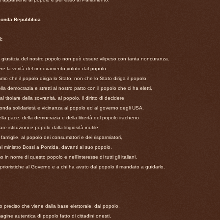
conda Repubblica
:
di giustizia del nostro popolo non può essere vilipeso con tanta noncuranza.
re la verità del rinnovamento voluto dal popolo.
amo che il popolo diriga lo Stato, non che lo Stato diriga il popolo.
lla democrazia e stretti al nostro patto con il popolo che ci ha eletti,
al titolare della sovranità, al popolo, il diritto di decidere
fonda solidarietà e vicinanza al popolo ed al governo degli USA.
lla pace, della democrazia e della libertà del popolo iracheno
e istituzioni e popolo dalla litigiosità inutile,
 famiglie, al popolo dei consumatori e dei risparmiatori,
l ministro Bossi a Pontida, davanti al suo popolo.
 in nome di questo popolo e nell'interesse di tutti gli italiani.
prioristiche al Governo e a chi ha avuto dal popolo il mandato a guidarlo.
preciso che viene dalla base elettorale, dal popolo.
gine autentica di popolo fatto di cittadini onesti,