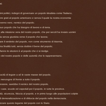
ri
:
i politici, indegni di governare un popolo idealista come l'italiano,
re grati al popolo americano e senza il quale la nostra economia
governo nero, nemico del popolo;
suo popolo che ha bisogno di lavoro e di terra.
alla missione vera del nostro popolo, che per secoli ha inviato uomini
ia senza giustizia verso il popolo che lavora;
are il verdetto del popolo, non come strumento di tirannia.
 finalità tutti, senza dubbio il bene del popolo;
anno le elezioni è al popolo che ci si rivolge.
o del nostro popolo e delle autorità che lo rappresentano.
pacità di legare a sé le vaste masse del popolo.
 menzogne di fronte a tutto il popolo.
essore, sarebbe il nemico del nostro popolo.
e case, scuole ed ospedali per il popolo, in tutte le province.
ità, sicurezza, fiducia al popolo, e in primo luogo alle popolazioni colpite
di demoralizzazione e di sfiducia del popolo nella democrazia.
alizzare questo legame del popolo con lo Stato.