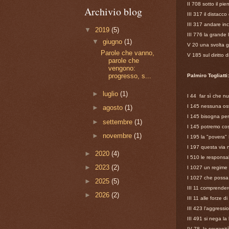
II 708 sotto il pi
Archivio blog
III 317 il distacco
III 317 andare inc
▼
2019
(5)
III 776 la grande 
▼
giugno
(1)
V 20 una svolta g
Parole che vanno,
V 185 sul diritto 
parole che
vengono:
progresso, s...
Palmiro Togliatti:
►
luglio
(1)
I 44 far sì che nu
I 145 nessuna ost
►
agosto
(1)
I 145 bisogna per
►
settembre
(1)
I 145 potremo così
►
novembre
(1)
I 195 la "povera"
I 197 questa via 
►
2020
(4)
I 510 le responsab
►
2023
(2)
I 1027 un regime 
I 1027 che possa 
►
2025
(5)
III 11 comprendere
►
2026
(2)
III 11 alle forze 
III 423 l'aggress
III 491 si nega la 
IV 78 la sovranit