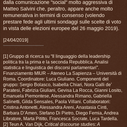
dalla comunicazione "social" molto aggressiva di
Matteo Salvini che, peraltro, appare anche molto
remunerativa in termini di consenso (volendo
prestare fede agli ultimi sondaggi sulle scelte di voto
in vista delle elezioni europee del 26 maggio 2019).
[24/04/2019]
[1] Gruppo di ricerca su “Il linguaggio della leadership
politica tra la prima e la seconda Repubblica. Analisi
statistica e linguistica dei discorsi parlamentari”.
Finanziamento MIUR – Ateneo La Sapienza – Università di
Roma. Coordinatore: Luca Giuliano. Componenti del
gruppo: Sergio Bolasco, Isabella Chiari, Nora Galli de’
Paratesi, Fabrizia Giuliani, Gevisa La Rocca, Gianni Losito,
Emanuela Piemontese, Alessandra Rimano, Gabriella
Salinetti, Gilda Sensales, Paola Villani. Collaboratori:
Cristina Antonetti, Alessandra Areni, Anastasia Cinti,
Barbara D’Amen, Stefano Di Pietro, Diego Femia, Andrea
Libratore, Marta Pititto, Francesca Socrate, Luca Tardella.
[2] Teun A. Van Dijk,
Critical discourse studies: A