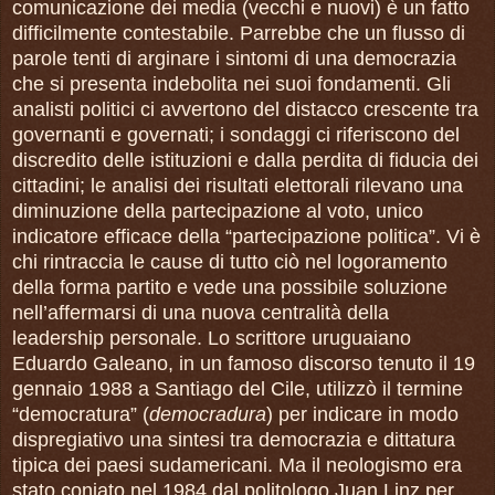
comunicazione dei media (vecchi e nuovi) è un fatto
difficilmente contestabile. Parrebbe che un flusso di
parole tenti di arginare i sintomi di una democrazia
che si presenta indebolita nei suoi fondamenti. Gli
analisti politici ci avvertono del distacco crescente tra
governanti e governati; i sondaggi ci riferiscono del
discredito delle istituzioni e dalla perdita di fiducia dei
cittadini; le analisi dei risultati elettorali rilevano una
diminuzione della partecipazione al voto, unico
indicatore efficace della “partecipazione politica”. Vi è
chi rintraccia le cause di tutto ciò nel logoramento
della forma partito e vede una possibile soluzione
nell’affermarsi di una nuova centralità della
leadership personale. Lo scrittore uruguaiano
Eduardo Galeano, in un famoso discorso tenuto il 19
gennaio 1988 a Santiago del Cile, utilizzò il termine
“democratura” (
democradura
) per indicare in modo
dispregiativo una sintesi tra democrazia e dittatura
tipica dei paesi sudamericani. Ma il neologismo era
stato coniato nel 1984 dal politologo Juan Linz per