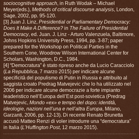
sociocognitive approach
, in Ruth Wodak – Michael
Meyer(eds.),
Methods of critical discourse analysis
, London,
Sage, 2002, pp. 95-120.
[3] Juan J. Linz,
Presidential or Parliamentary Democracy:
Does It Make A Difference?
in
The Failure of Presidential
Democracy
, ed. Juan. J. Linz - Arturo Valenzuela, Baltimore,
Johns Hopkins University Press, 1994, pp. 3-87; paper
prepared for the Workshop on Political Parties in the
Southern Cone, Woodrow Wilson International Center for
Scholars, Washington, D.C., 1984.
[4] “Democratura” è stato ripreso anche da Lucio Caracciolo
(
La Repubblica
, 7 marzo 2015) per indicare alcune
specificità del populismo di Putin in Russia e attribuito al
saggista croato Predrag Matvejevic che lo ha utilizzato nel
2006 per indicare alcune democrazie a forte impianto
leaderistico nell’Europa dell’Est post-sovietica (Predrag
Matvejevic,
Mondo «ex» e tempo del dopo: identità,
ideologie, nazioni nell'una e nell'altra Europa
, Milano,
Garzanti, 2006, pp. 12-13). Di recente Renato Brunetta
accusò Matteo Renzi di voler introdurre una “democratura”
in Italia (
L’Huffington Post
, 12 marzo 2015).