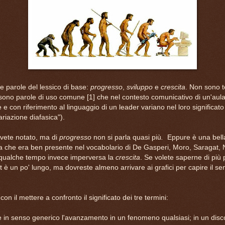
e parole del lessico di base:
progresso
,
sviluppo
e
crescita
. Non sono t
, sono parole di uso comune [1] che nel contesto comunicativo di un'aul
e con riferimento al linguaggio di un leader variano nel loro significato (
ariazione diafasica").
avete notato, ma di
progresso
non si parla quasi più
.
Eppure è una bell
a che era ben presente nel vocabolario di De Gasperi, Moro, Saragat, 
a qualche tempo invece imperversa la
crescita
. Se volete saperne di più 
ost è un po' lungo, ma dovreste almeno arrivare ai grafici per capire il s
n il mettere a confronto il significato dei tre termini:
 in senso generico l'avanzamento in un fenomeno qualsiasi; in un disc