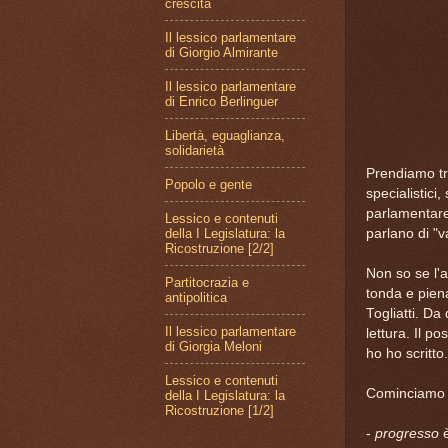
crescita
Il lessico parlamentare
di Giorgio Almirante
Il lessico parlamentare
di Enrico Berlinguer
Libertà, eguaglianza,
solidarietà
Prendiamo tr
Popolo e gente
specialistici
parlamentare 
Lessico e contenuti
parlano di "v
della I Legislatura: la
Ricostruzione [2/2]
Non so se l'
Partitocrazia e
tonda e pien
antipolitica
Togliatti. D
Il lessico parlamentare
lettura. Il p
di Giorgia Meloni
ho ho scritto.
Lessico e contenuti
Cominciamo co
della I Legislatura: la
Ricostruzione [1/2]
-
progresso
è