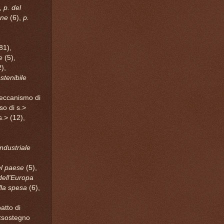
,
p. del
one
(6),
p.
81),
e
(5),
),
stenibile
meccanismo di
so di s.>
s.> (12),
industriale
l paese
(5),
dell'Europa
lla spesa
(6),
atto di
, <sostegno