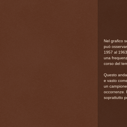
Nel grafico s
può osserva
1957 al 196
una frequenz
corso del te
Questo andam
e vasto come
un campione d
occorrenze. 
soprattutto 