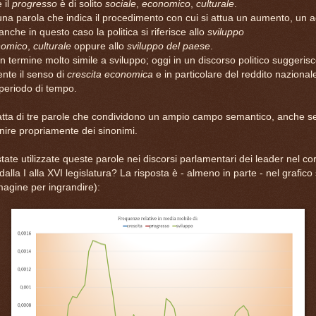
 il
progresso
è di solito
sociale
,
economico
,
culturale
.
na parola che indica il procedimento con cui si attua un aumento, un 
anche in questo caso la politica si riferisce allo
sviluppo
nomico
,
culturale
oppure allo
sviluppo del paese
.
n termine molto simile a sviluppo; oggi in un discorso politico suggeris
te il senso di
crescita economica
e in particolare del reddito nazional
periodo di tempo.
atta di tre parole che condividono un ampio campo semantico, anche se
nire propriamente dei sinonimi.
te utilizzate queste parole nei discorsi parlamentari dei leader nel cor
 dalla I alla XVI legislatura? La risposta è - almeno in parte - nel grafic
mmagine per ingrandire):