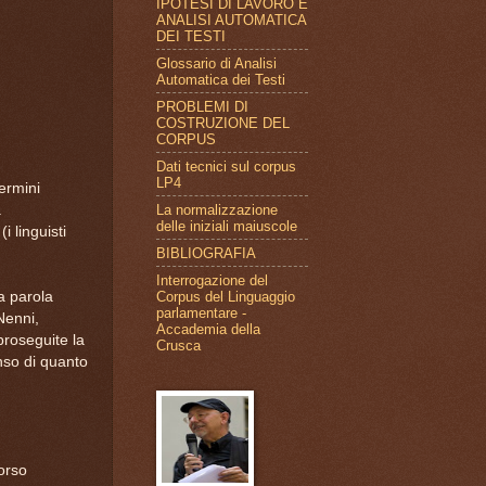
IPOTESI DI LAVORO E
ANALISI AUTOMATICA
DEI TESTI
Glossario di Analisi
Automatica dei Testi
PROBLEMI DI
COSTRUZIONE DEL
CORPUS
Dati tecnici sul corpus
LP4
ermini
La normalizzazione
a
delle iniziali maiuscole
i linguisti
BIBLIOGRAFIA
Interrogazione del
Corpus del Linguaggio
a parola
parlamentare -
Nenni,
Accademia della
proseguite la
Crusca
enso di quanto
orso