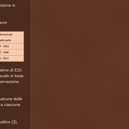
isione in
anni
tà lessicale
ella parte
 - 1963
 - 1966
 - 2011
valore di E10
suale in base
servazione
alcune delle
e a ciascuna
olitico
(3),