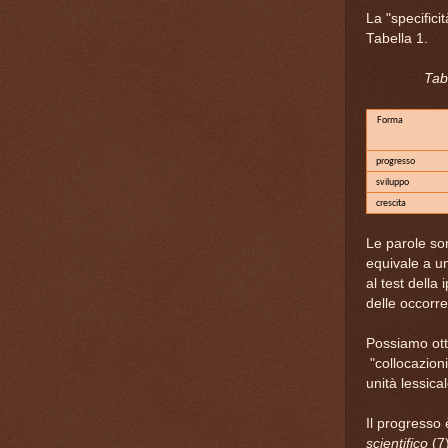
La "specifici
Tabella 1.
Tab
Forma
progresso
sviluppo
crescita
Le parole son
equivale a u
al test della
delle occorre
Possiamo ott
"collocazioni
unità lessica
Il progresso
scientifico
(7