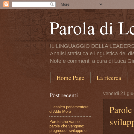
Parola di L
IL LINGUAGGIO DELLA LEADERS
Analisi statistica e linguistica dei d
Note e commenti a cura di Luca Giul
Home Page
La ricerca
Post recenti
venerdì 21 gi
Parole
Il lessico parlamentare
di Aldo Moro
svilupp
Parole che vanno,
parole che vengono:
progresso, sviluppo e