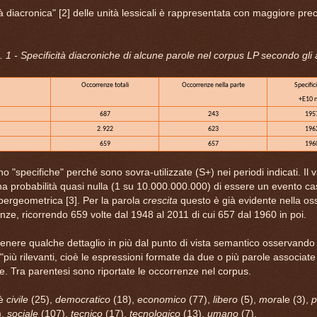
tà diacronica" [2] delle unità lessicali è rappresentata con maggiore prec
. 1 - Specificità diacroniche di alcune parole nel corpus LP secondo gli 
Occorrenze totali
Occorrenze nella parte
Specifici
+E10 n
687
243
1957
2.922
623
1962
659
657
1960
o "specifiche" perché sono sovra-utilizzate (S+) nei periodi indicati. Il 
na probabilità quasi nulla (1 su 10.000.000.000) di essere un evento ca
 ipergeometrica [3]. Per la parola
crescita
questo è già evidente nella os
nze, ricorrendo 659 volte dal 1948 al 2011 di cui 657 dal 1960 in poi.
enere qualche dettaglio in più dal punto di vista semantico osservando 
"più rilevanti, cioè le espressioni formate da due o più parole associat
le. Tra parentesi sono riportate le occorrenze nel corpus.
 è
civile
(25),
democratico
(18),
economico
(77),
libero
(5),
mor
ale (3),
p
),
sociale
(107),
tecnico
(17),
tecnologico
(13),
umano
(7).