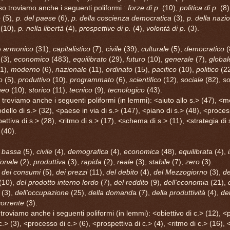
o troviamo anche i seguenti poliformi :
forze di p.
(10),
politica di p.
(8)
e
(5),
p. del paese
(6),
p. della coscienza democratica
(3),
p. della nazi
(10),
p. nella libertà
(4),
prospettive di p.
(4),
volontà di p.
(3).
è
armonico
(31),
capitalistico
(7),
civile
(39),
culturale
(5),
democratico
(
(3),
economico
(483),
equilibrato
(29),
futuro
(10),
generale
(7),
global
1),
moderno
(6),
nazionale
(11),
ordinato
(15),
pacifico
(10),
politico
(22
o
(5),
produttivo
(10),
programmato
(6),
scientifico
(12),
sociale
(82),
so
neo
(10),
storico
(11),
tecnico
(9),
tecnologico
(43).
troviamo anche i seguenti poliformi (in lemmi): <aiuto allo s.> (47), <
dello di s.> (32), <paese in via di s.> (147), <piano di s.> (48), <proces
ettiva di s.> (28), <ritmo di s.> (17), <schema di s.> (11), <strategia di 
 (40).
è
bassa
(5),
civile
(4),
demografica
(4),
economica
(48),
equilibrat
a (4),
onale
(2),
produttiva
(3),
rapida
(2),
reale
(3),
stabile
(7),
zero
(3).
è
dei consumi
(5),
dei prezzi
(11),
del debito
(4),
del Mezzogiorno
(3),
de
(10),
del prodotto interno lordo
(7),
del reddito
(9),
dell'economia
(21),
(3),
dell'occupazione
(25),
della domand
a (7),
della produttività
(4),
de
corrente
(3).
troviamo anche i seguenti poliformi (in lemmi): <obiettivo di c.> (12), <p
i c.> (3), <processo di c.> (6), <prospettiva di c.> (4), <ritmo di c.> (16)