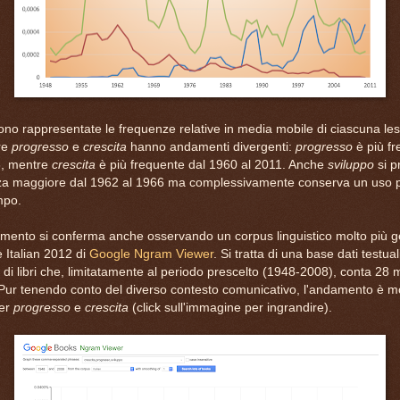
ono rappresentate le frequenze relative in media mobile di ciascuna le
re
progresso
e
crescita
hanno andamenti divergenti:
progresso
è più fr
3, mentre
crescita
è più frequente dal 1960 al 2011. Anche
sviluppo
si p
a maggiore dal 1962 al 1966 ma complessivamente conserva un uso pi
mpo.
ento si conferma anche osservando un corpus linguistico molto più g
 Italian 2012 di
Google Ngram Viewer
. Si tratta di una base dati testual
i libri che, limitatamente al periodo prescelto (1948-2008), conta 28 mi
Pur tenendo conto del diverso contesto comunicativo, l'andamento è mol
per
progresso
e
crescita
(click sull'immagine per ingrandire).