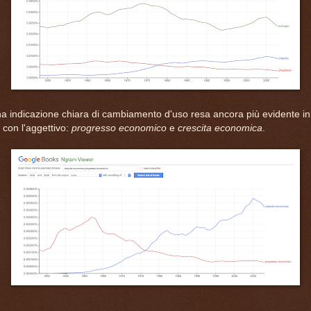
una indicazione chiara di cambiamento d'uso resa ancora più evidente in
 con l'aggettivo:
progresso economico
e
crescita economica
.