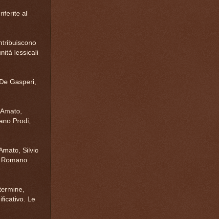
iferite al
ntribuiscono
nità lessicali
 De Gasperi,
 Amato,
ano Prodi,
Amato, Silvio
a, Romano
 termine,
ficativo. Le