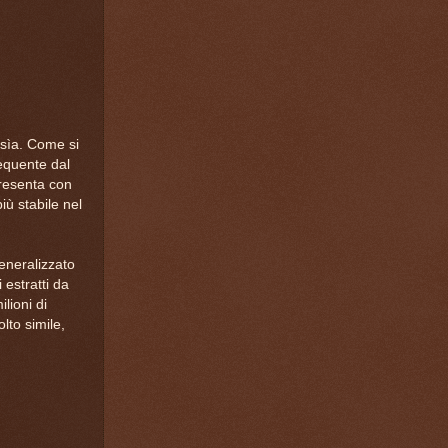
ssìa. Come si
equente dal
resenta con
ù stabile nel
eneralizzato
i estratti da
lioni di
to simile,