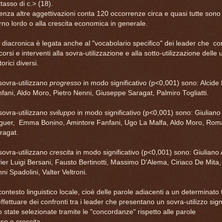
<tasso di c.> (18).
nza altre aggettivazioni conta 120 occorrenze circa e quasi tutte sono r
rno lordo o alla crescita economica in generale.
à diacronica è legata anche al "vocabolario specifico" dei leader che co
corsi e interventi alla sovra-utilizzazione e alla sotto-utilizzazione delle u
orici diversi.
sovra-utilizzano
progresso
in modo significativo (p<0,001) sono: Alcide
fani, Aldo Moro, Pietro Nenni, Giuseppe Saragat, Palmiro Togliatti.
sovra-utilizzano
sviluppo
in modo significativo (p<0,001) sono: Giuliano
nguer, Emma Bonino, Amintore Fanfani, Ugo La Malfa, Aldo Moro, Rom
ragat.
sovra-utilizzano
crescita
in modo significativo (p<0,001) sono: Giuliano 
Pier Luigi Bersani, Fausto Bertinotti, Massimo D'Alema, Ciriaco De Mit
ni Spadolini, Valter Veltroni.
 contesto linguistico locale, cioè delle parole adiacenti a un determinato
ffettuare dei confronti tra i leader che presentano un sovra-utilizzo signi
o state selezionate tramite le "concordanze" rispetto alle parole
sso
e
crescita
.