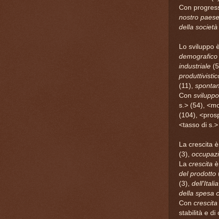
Con progress
nostro paes
della società
Lo sviluppo 
demografico
industriale
(5
produttivistic
(11),
sponta
Con
sviluppo
s.> (54), <mo
(104), <prosp
<tasso di s.>
La crescita 
(3),
occupazi
La
crescita
del prodotto
(3),
dell'Italia
della spesa 
Con
crescita
stabilità e d