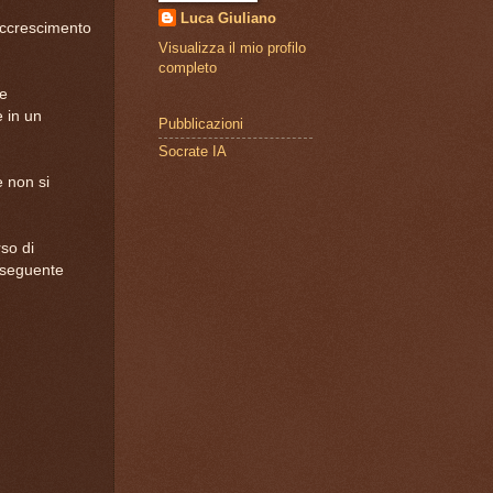
Luca Giuliano
accrescimento
Visualizza il mio profilo
completo
ce
e in un
Pubblicazioni
Socrate IA
 non si
so di
o seguente