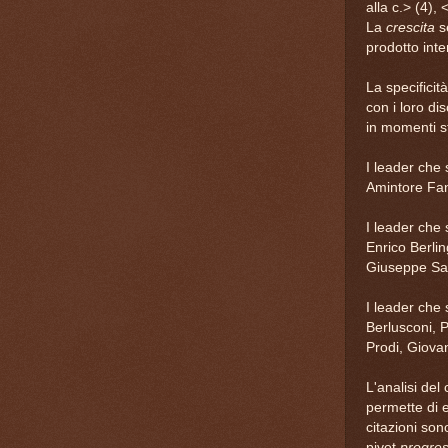
alla c.> (4), 
La
crescita
se
prodotto inte
La specificit
con i loro dis
in momenti st
I leader che 
Amintore Fan
I leader che 
Enrico Berli
Giuseppe Sa
I leader che 
Berlusconi, 
Prodi, Giovan
L'analisi del
permette di e
citazioni son
pivot
progre