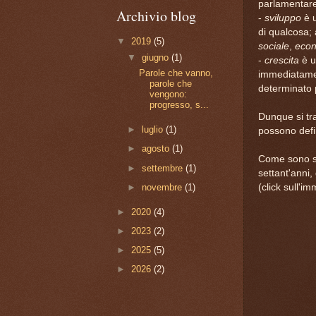
parlamentare
Archivio blog
-
sviluppo
è u
di qualcosa; 
▼
2019
(5)
sociale
,
eco
▼
giugno
(1)
-
crescita
è u
Parole che vanno,
immediatamen
parole che
determinato 
vengono:
progresso, s...
Dunque si tr
►
luglio
(1)
possono defi
►
agosto
(1)
Come sono sta
►
settembre
(1)
settant'anni,
►
novembre
(1)
(click sull'i
►
2020
(4)
►
2023
(2)
►
2025
(5)
►
2026
(2)